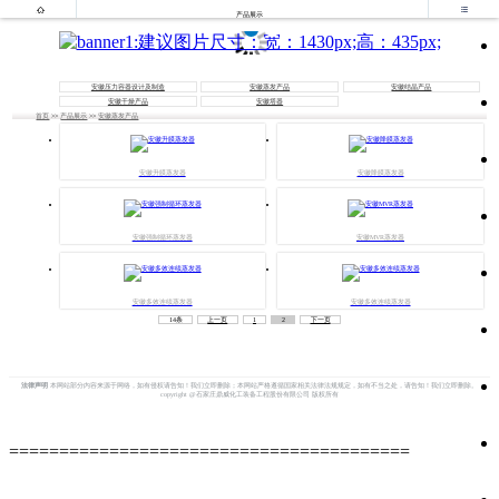


产品展示
安徽压力容器设计及制造
安徽蒸发产品
安徽结晶产品
安徽干燥产品
安徽塔器
首页
>>
产品展示
>>
安徽蒸发产品
安徽升膜蒸发器
安徽降膜蒸发器
安徽强制循环蒸发器
安徽MVR蒸发器
安徽多效连续蒸发器
安徽多效连续蒸发器
14条
上一页
1
2
下一页
法律声明
本网站部分内容来源于网络，如有侵权请告知！我们立即删除；本网站严格遵循国家相关法律法规规定，如有不当之处，请告知！我们立即删除。
copyright @石家庄鼎威化工装备工程股份有限公司 版权所有
========================================