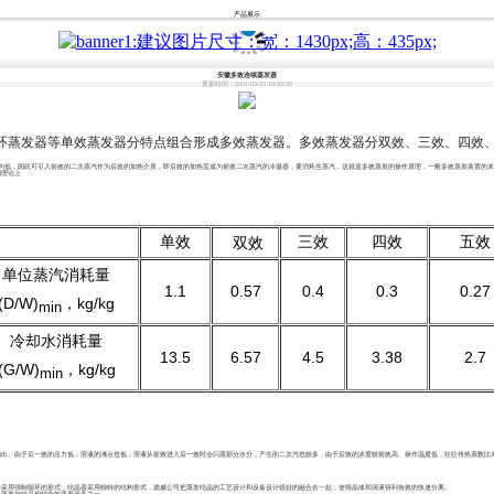
产品展示
安徽多效连续蒸发器
更新时间：2021-03-03 10:02:39
环蒸发器等单效蒸发器分特点组合形成多效蒸发器。多效蒸发器分双效、三效、四效
低，因此可引入前效的二次蒸汽作为后效的加热介质，即后效的加热室成为前效二次蒸汽的冷凝器，要消耗生蒸汽，这就是多效蒸发的操作原理，一般多效蒸发装置的末
则理论上
单效
双效
三效
四效
五效
单位蒸汽消耗量
1.1
0.57
0.4
0.3
0.27
(D/W)
，kg/kg
min
冷却水消耗量
13.5
6.57
4.5
3.38
2.7
(G/W)
，kg/kg
min
出。由于后一效的压力低，溶液的沸点也低，溶液从前效进入后一效时会闪蒸部分水分，产生的二次汽也较多，由于后效的浓度较前效高、操作温度低，往往传热系数比
器采用强制循环的形式，结晶器采用独特的结构形式，鼎威公司把蒸发结晶的工艺设计和设备设计很好的融合在一起，使得晶体和清液得到有效的快速分离。
蒸发与结晶相结合的蒸发设备之一。