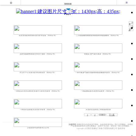


荣誉资质
35
条
上
一
页
高浓度脱硫有机制药废水处理设备（专利证书）
工业级碳酸锂精制提纯制备电池级碳酸锂（专利证书）
高纯负极材料圆盘式专用干燥机（专利证书）
智能高 效气液分离器（专利证书）
PTA生产行业废水处理回收装置（专利证书）
一种含氨废气氨吹脱吸收制备硫酸铵的装置（专利证书）
一种低温冷冻法回收β盐母液中无机盐的装置（专利证书）
一种硫酸锰废水蒸发结晶装置（专利证书）
一种高钙高钠废水蒸发处理装置（专利证书）
冷冻结晶系统PLC控制系统软著
1
2
3
下一页
法律声明
本网站部分内容来源于网络，如有侵权请告知！我们立即删除；本网站
严格遵循国家相关法律法规规定，如有不当之处，请告知！我们立即删除。
计算机软件著作权登记证书
copyright @石家庄鼎威化工装备工程股份有限公司 版权所有