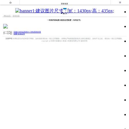


荣誉资质
网站首页
荣誉资质
一种高钙高钠废水蒸发处理装置（专利证书）
上一个产品：
安徽冷冻结晶系统PLC控制系统软著
下一个产品：
安徽*企业证书
法律声明
本网站部分内容来源于网络，如有侵权请告知！我们立即删除；本网站严格遵循国家相关法律法规规定，如有不当之处，请告知！我们立即删除。
copyright @石家庄鼎威化工装备工程股份有限公司 版权所有