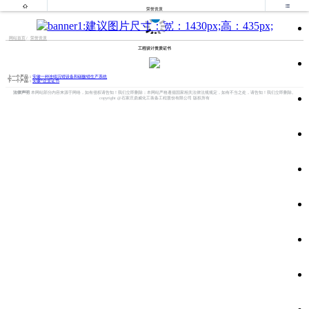


荣誉资质
网站首页
荣誉资质
工程设计资质证书
上一个产品：
安徽一种连续沉锂设备和碳酸锂生产系统
下一个产品：
安徽*企业证书
法律声明
本网站部分内容来源于网络，如有侵权请告知！我们立即删除；本网站严格遵循国家相关法律法规规定，如有不当之处，请告知！我们立即删除。
copyright @石家庄鼎威化工装备工程股份有限公司 版权所有